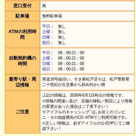
窓口受付
無
駐車場
無料駐車場
平日：
無し
ATMの利用時
土曜：
無し
間
日曜：
無し
祝日：
無し
平日：
09：00-21：00
自動契約機の
土曜：
09：00-21：00
時間
日曜：
09：00-21：00
祝日：
09：00-21：00
最寄り駅・周
県道18号線沿い、すき家松戸店そば、松戸警察署
辺情報
二十世紀が丘交番から斜め向かい側
上記の情報は、2026年6月1日時点の情報です。
※情報の間違い及び、店舗の移転／閉店により情報
の変更があった場合はご了承下さい！
ご注意
※アイフルのキャッシングﾞは､お近くのコンビ
ニ・その他提携先のCD･ATMでご利用可能です｡
※正しい情報は、必ずアイフルの公式HPにてご確
認下さい！