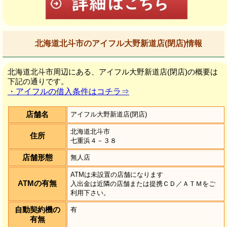
北海道北斗市のアイフル大野新道店(閉店)情報
北海道北斗市周辺にある、アイフル大野新道店(閉店)の概要は
下記の通りです。
・アイフルの借入条件はコチラ⇒
店舗名
アイフル大野新道店(閉店)
北海道北斗市
住所
七重浜４－３８
店舗形態
無人店
ATMは未設置の店舗になります
ATMの有無
入出金は近隣の店舗または提携ＣＤ／ＡＴＭをご
利用下さい。
自動契約機の
有
有無