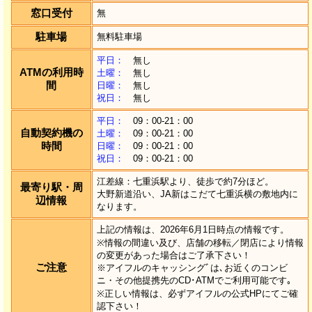
窓口受付
無
駐車場
無料駐車場
平日：
無し
ATMの利用時
土曜：
無し
間
日曜：
無し
祝日：
無し
平日：
09：00-21：00
自動契約機の
土曜：
09：00-21：00
時間
日曜：
09：00-21：00
祝日：
09：00-21：00
江差線：七重浜駅より、徒歩で約7分ほど。
最寄り駅・周
大野新道沿い、JA新はこだて七重浜横の敷地内に
辺情報
なります。
上記の情報は、2026年6月1日時点の情報です。
※情報の間違い及び、店舗の移転／閉店により情報
の変更があった場合はご了承下さい！
ご注意
※アイフルのキャッシングﾞは､お近くのコンビ
ニ・その他提携先のCD･ATMでご利用可能です｡
※正しい情報は、必ずアイフルの公式HPにてご確
認下さい！