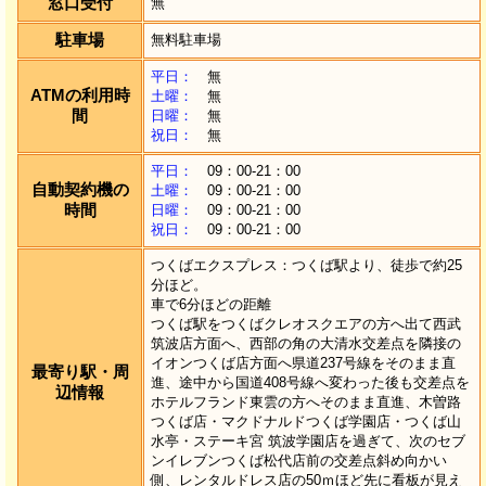
窓口受付
無
駐車場
無料駐車場
平日：
無
ATMの利用時
土曜：
無
間
日曜：
無
祝日：
無
平日：
09：00-21：00
自動契約機の
土曜：
09：00-21：00
時間
日曜：
09：00-21：00
祝日：
09：00-21：00
つくばエクスプレス：つくば駅より、徒歩で約25
分ほど。
車で6分ほどの距離
つくば駅をつくばクレオスクエアの方へ出て西武
筑波店方面へ、西部の角の大清水交差点を隣接の
イオンつくば店方面へ県道237号線をそのまま直
最寄り駅・周
進、途中から国道408号線へ変わった後も交差点を
辺情報
ホテルフランド東雲の方へそのまま直進、木曽路
つくば店・マクドナルドつくば学園店・つくば山
水亭・ステーキ宮 筑波学園店を過ぎて、次のセブ
ンイレブンつくば松代店前の交差点斜め向かい
側、レンタルドレス店の50ｍほど先に看板が見え