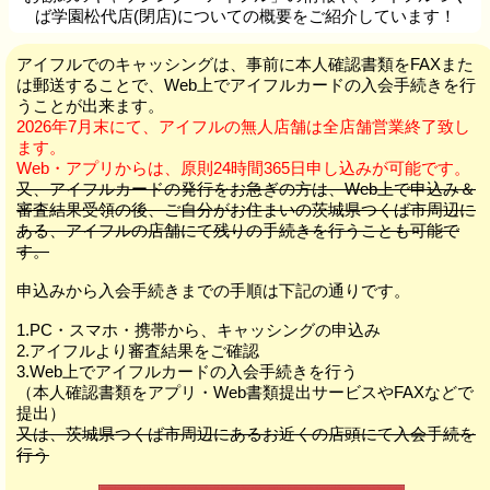
ば学園松代店(閉店)についての概要をご紹介しています！
アイフルでのキャッシングは、事前に本人確認書類をFAXまた
は郵送することで、Web上でアイフルカードの入会手続きを行
うことが出来ます。
2026年7月末にて、アイフルの無人店舗は全店舗営業終了致し
ます。
Web・アプリからは、原則24時間365日申し込みが可能です。
又、アイフルカードの発行をお急ぎの方は、Web上で申込み＆
審査結果受領の後、ご自分がお住まいの茨城県つくば市周辺に
ある、アイフルの店舗にて残りの手続きを行うことも可能で
す。
申込みから入会手続きまでの手順は下記の通りです。
1.PC・スマホ・携帯から、キャッシングの申込み
2.アイフルより審査結果をご確認
3.Web上でアイフルカードの入会手続きを行う
（本人確認書類をアプリ・Web書類提出サービスやFAXなどで
提出）
又は、茨城県つくば市周辺にあるお近くの店頭にて入会手続を
行う