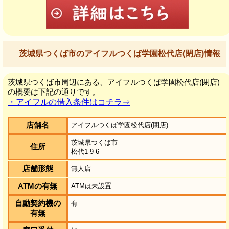
茨城県つくば市のアイフルつくば学園松代店(閉店)情報
茨城県つくば市周辺にある、アイフルつくば学園松代店(閉店)
の概要は下記の通りです。
・アイフルの借入条件はコチラ⇒
店舗名
アイフルつくば学園松代店(閉店)
茨城県つくば市
住所
松代1-9-6
店舗形態
無人店
ATMの有無
ATMは未設置
自動契約機の
有
有無