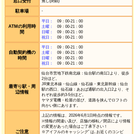
窓口受付
無し(閉鎖)
駐車場
-
平日：
09：00-21：00
ATMの利用時
土曜：
09：00-21：00
間
日曜：
09：00-21：00
祝日：
09：00-21：00
平日：
09：00-21：00
自動契約機の
土曜：
09：00-21：00
時間
日曜：
09：00-21：00
祝日：
09：00-21：00
仙台市営地下鉄南北線：仙台駅の南1口より、徒歩
2分ほど。
JR東北本線・仙山線・仙石線・東北新幹線：仙台
最寄り駅・周
駅の西口、仙石線：あおば通駅の出入口2より、そ
辺情報
れぞれ徒歩約3-5分ほど。
ヤマダ電機・松屋の並び、道路を挟んでロフトの
向かい側にあります。
上記の情報は、2026年6月1日時点の情報です。
※情報の間違い及び、店舗の移転／閉店により情報
の変更があった場合はご了承下さい！
ご注意
※アイフルのキャッシングﾞは､お近くのコンビ