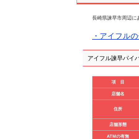
長崎県諫早市周辺に
・アイフルの
アイフル諫早バイパ
項 目
店舗名
住所
店舗形態
ATMの有無