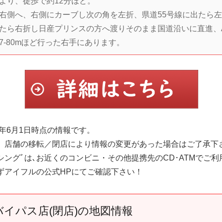
より、徒歩で約12分ほど。
右側へ、右側にカーブし次の角を左折、県道55号線に出たら左
たら右折し日産プリンスの方へ渡りそのまま国道沿いに直進、
7-80mほど行った右手にあります。
6年6月1日時点の情報です。
、店舗の移転／閉店により情報の変更があった場合はご了承下
ングﾞは､お近くのコンビニ・その他提携先のCD･ATMでご利
ずアイフルの公式HPにてご確認下さい！
イパス店(閉店)の地図情報