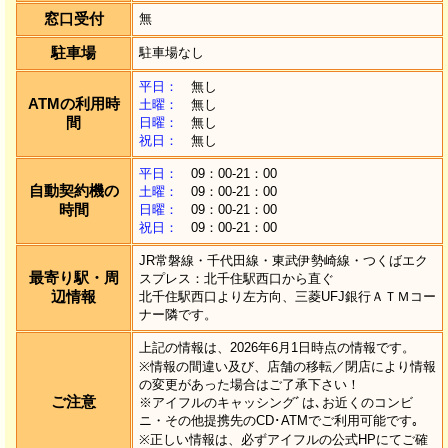
窓口受付
無
駐車場
駐車場なし
平日：
無し
ATMの利用時
土曜：
無し
間
日曜：
無し
祝日：
無し
平日：
09：00-21：00
自動契約機の
土曜：
09：00-21：00
時間
日曜：
09：00-21：00
祝日：
09：00-21：00
JR常磐線・千代田線・東武伊勢崎線・つくばエク
最寄り駅・周
スプレス：北千住駅西口から直ぐ
辺情報
北千住駅西口より左方向、三菱UFJ銀行ＡＴＭコー
ナー隣です。
上記の情報は、2026年6月1日時点の情報です。
※情報の間違い及び、店舗の移転／閉店により情報
の変更があった場合はご了承下さい！
ご注意
※アイフルのキャッシングﾞは､お近くのコンビ
ニ・その他提携先のCD･ATMでご利用可能です｡
※正しい情報は、必ずアイフルの公式HPにてご確