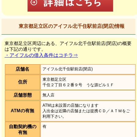
東京都足立区のアイフル北千住駅前店(閉店)情報
東京都足立区周辺にある、アイフル北千住駅前店(閉店)の概要
は下記の通りです。
・アイフルの借入条件はコチラ⇒
店舗名
アイフル北千住駅前店(閉店)
東京都足立区
住所
千住２丁目６２番９号 うな源ビル１Ｆ
店舗形態
無人店
ATMは未設置の店舗になります
ATMの有無
入出金は近隣の店舗または提携ＣＤ／ＡＴＭをご
利用下さい。
自動契約機の
有
有無