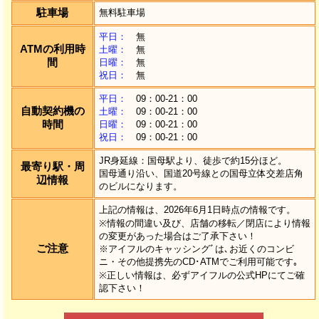
駐車場
無料駐車場
平日：
無
ATMの利用時
土曜：
無
間
日曜：
無
祝日：
無
平日：
09：00-21：00
自動契約機の
土曜：
09：00-21：00
時間
日曜：
09：00-21：00
祝日：
09：00-21：00
JR身延線：国母駅より、徒歩で約15分ほど。
最寄り駅・周
国母通り沿い、国道20号線との国母立体交差店角
辺情報
のビルになります。
上記の情報は、2026年6月1日時点の情報です。
※情報の間違い及び、店舗の移転／閉店により情報
の変更があった場合はご了承下さい！
ご注意
※アイフルのキャッシングﾞは､お近くのコンビ
ニ・その他提携先のCD･ATMでご利用可能です｡
※正しい情報は、必ずアイフルの公式HPにてご確
認下さい！