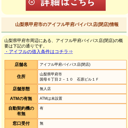
山梨県甲府市のアイフル甲府バイパス店(閉店)情報
山梨県甲府市周辺にある、アイフル甲府バイパス店(閉店)の概
要は下記の通りです。
・アイフルの借入条件はコチラ⇒
店舗名
アイフル甲府バイパス店(閉店)
山梨県甲府市
住所
国母６丁目２－１０ 石原ビル１Ｆ
店舗形態
無人店
ATMの有無
ATMは未設置
自動契約機の
有
有無
窓口受付
無