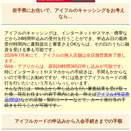
岩手県にお住いで、アイフルのキャッシングをお考え
なら…
アイフルのキャッシングは、インターネットやスマホ・携帯な
どから24時間申込みの受付を行うことができ、申込み日の最終
受付時間内に書類提出と審査さえOKならば、その日のうちに融
資を受ける事も可能です。
2026年7月末にて、アイフルの無人店舗は全店舗営業終了致し
ます。
Web・アプリからは、原則24時間365日申し込みが可能です。
特にインターネットやスマホからの手続きは、手間もかからな
いので非常にお勧めですが、中には急ぎでアイフルカードの発
行を行いたいという方もいらっしゃいます。
そんな方には、Web上から申し込みを行い審査結果を受け取っ
た後、現在お住まいの岩手県内にある、例えば
アイフル4号花巻
店(閉店)
などの店舗・契約コーナーなどで、カード発行等の手
続きを行うことが可能です。
アイフルカードの申込みから入会手続きまでの手順