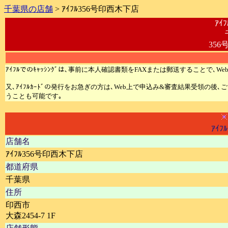
千葉県の店舗
> ｱｲﾌﾙ356号印西木下店
ｱｲ
356
ｱｲﾌﾙでのｷｬｯｼﾝｸﾞは､事前に本人確認書類をFAXまたは郵送することで､We
又､ｱｲﾌﾙｶｰﾄﾞの発行をお急ぎの方は､Web上で申込み&審査結果受領の後
うことも可能です｡
ｱｲﾌ
店舗名
ｱｲﾌﾙ356号印西木下店
都道府県
千葉県
住所
印西市
大森2454-7 1F