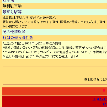
無料駐車場
最寄り駅等
成田線:木下駅より､徒歩で約10分ほど｡
駅前から延びている道路をそのまま直進､国道356号線に出たら右折し直進､
かい側になります｡
その他情報等
ｱｲﾌﾙの借入条件等
*上記の情報は､2018年1月20日時点の情報
*情報の間違い及び､･店舗の移転/閉店により､情報の変更があった場合はご
*ｱｲﾌﾙのｷｬｯｼﾝｸﾞは､お近くのｺﾝﾋﾞﾆ･その他提携先のCD･ATMでご利用可能
※正しい情報は､必ずｱｲﾌﾙの公式HPにてご確認下さい!
※地図情報に誤
(C)
ｱｲﾌ
ｱ