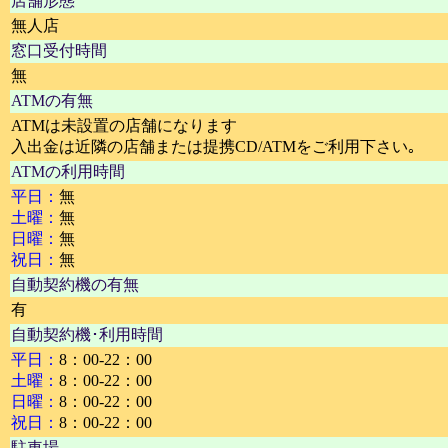
店舗形態
無人店
窓口受付時間
無
ATMの有無
ATMは未設置の店舗になります
入出金は近隣の店舗または提携CD/ATMをご利用下さい｡
ATMの利用時間
平日：
無
土曜：
無
日曜：
無
祝日：
無
自動契約機の有無
有
自動契約機･利用時間
平日：
8：00-22：00
土曜：
8：00-22：00
日曜：
8：00-22：00
祝日：
8：00-22：00
駐車場