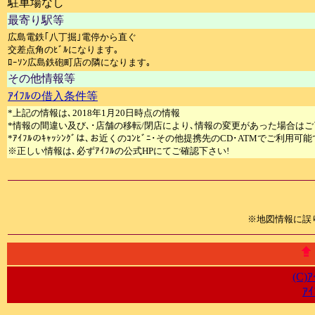
駐車場なし
最寄り駅等
広島電鉄｢八丁掘｣電停から直ぐ
交差点角のﾋﾞﾙになります｡
ﾛｰｿﾝ広島鉄砲町店の隣になります｡
その他情報等
ｱｲﾌﾙの借入条件等
*上記の情報は､2018年1月20日時点の情報
*情報の間違い及び､･店舗の移転/閉店により､情報の変更があった場合はご
*ｱｲﾌﾙのｷｬｯｼﾝｸﾞは､お近くのｺﾝﾋﾞﾆ･その他提携先のCD･ATMでご利用可能
※正しい情報は､必ずｱｲﾌﾙの公式HPにてご確認下さい!
※地図情報に誤
(C)
ｱ