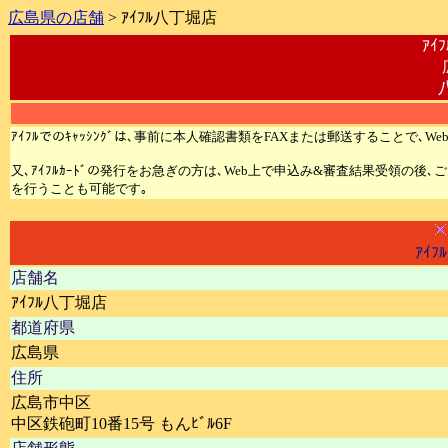
広島県の店舗
> ｱｲﾌﾙ八丁堀店
ｱｲ
ｱｲﾌﾙでのｷｬｯｼﾝｸﾞは､事前に本人確認書類をFAXまたは郵送することで､We
又､ｱｲﾌﾙｶｰﾄﾞの発行をお急ぎの方は､Web上で申込み&審査結果受領の後
を行うことも可能です｡
ｱｲﾌ
店舗名
ｱｲﾌﾙ八丁堀店
都道府県
広島県
住所
広島市中区
中区鉄砲町10番15号 もんﾋﾞﾙ6F