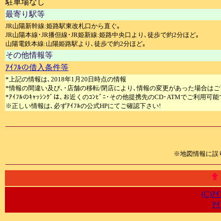
駐車場なし
最寄り駅等
JR山陽新幹線:姫路駅東改札口から直ぐ｡
JR山陽本線･JR播但線･JR姫新線:姫路中央口より､徒歩で約2分ほど｡
山陽電鉄本線:山陽姫路駅より､徒歩で約2分ほど｡
その他情報等
ｱｲﾌﾙの借入条件等
*上記の情報は､2018年1月20日時点の情報
*情報の間違い及び､･店舗の移転/閉店により､情報の変更があった場合はご
*ｱｲﾌﾙのｷｬｯｼﾝｸﾞは､お近くのｺﾝﾋﾞﾆ･その他提携先のCD･ATMでご利用可能
※正しい情報は､必ずｱｲﾌﾙの公式HPにてご確認下さい!
※地図情報に誤
(C)
ｱ
ｱ