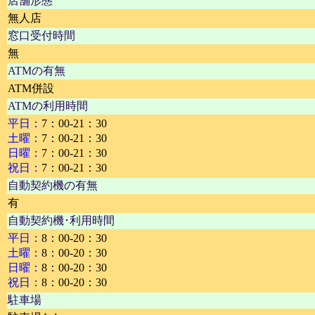
店舗形態
無人店
窓口受付時間
無
ATMの有無
ATM併設
ATMの利用時間
平日：
7：00-21：30
土曜：
7：00-21：30
日曜：
7：00-21：30
祝日：
7：00-21：30
自動契約機の有無
有
自動契約機･利用時間
平日：
8：00-20：30
土曜：
8：00-20：30
日曜：
8：00-20：30
祝日：
8：00-20：30
駐車場