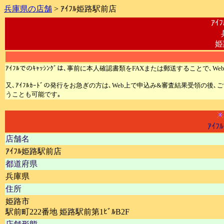
兵庫県の店舗
> ｱｲﾌﾙ姫路駅前店
ｱｲ
姫
ｱｲﾌﾙでのｷｬｯｼﾝｸﾞは､事前に本人確認書類をFAXまたは郵送することで､We
又､ｱｲﾌﾙｶｰﾄﾞの発行をお急ぎの方は､Web上で申込み&審査結果受領の後
うことも可能です｡
ｱｲﾌ
店舗名
ｱｲﾌﾙ姫路駅前店
都道府県
兵庫県
住所
姫路市
駅前町222番地 姫路駅前第1ﾋﾞﾙB2F