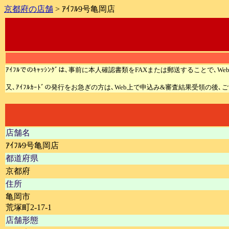
京都府の店舗
> ｱｲﾌﾙ9号亀岡店
ｱｲﾌﾙでのｷｬｯｼﾝｸﾞは､事前に本人確認書類をFAXまたは郵送することで､We
又､ｱｲﾌﾙｶｰﾄﾞの発行をお急ぎの方は､Web上で申込み&審査結果受領の後
店舗名
ｱｲﾌﾙ9号亀岡店
都道府県
京都府
住所
亀岡市
荒塚町2-17-1
店舗形態