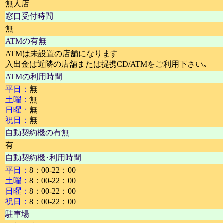
無人店
窓口受付時間
無
ATMの有無
ATMは未設置の店舗になります
入出金は近隣の店舗または提携CD/ATMをご利用下さい｡
ATMの利用時間
平日：
無
土曜：
無
日曜：
無
祝日：
無
自動契約機の有無
有
自動契約機･利用時間
平日：
8：00-22：00
土曜：
8：00-22：00
日曜：
8：00-22：00
祝日：
8：00-22：00
駐車場