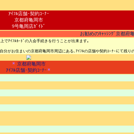
ｱｲﾌﾙ店舗･契約ｺｰﾅｰ
京都府亀岡市
9号亀岡店ｶﾞｲﾄﾞ
お勧めのｷｬｯｼﾝｸﾞ京都府亀
b上でｱｲﾌﾙｶｰﾄﾞの入会手続きを行うことが出来ます｡
､ご自分がお住まいの京都府亀岡市周辺にある､ｱｲﾌﾙの店舗や契約ｺｰﾅｰにて残
京都府亀岡市
ｱｲﾌﾙ店舗･契約ｺｰﾅｰ