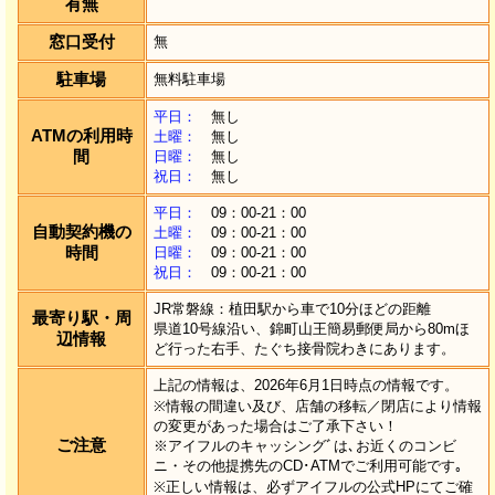
有無
窓口受付
無
駐車場
無料駐車場
平日：
無し
ATMの利用時
土曜：
無し
間
日曜：
無し
祝日：
無し
平日：
09：00-21：00
自動契約機の
土曜：
09：00-21：00
時間
日曜：
09：00-21：00
祝日：
09：00-21：00
JR常磐線：植田駅から車で10分ほどの距離
最寄り駅・周
県道10号線沿い、錦町山王簡易郵便局から80mほ
辺情報
ど行った右手、たぐち接骨院わきにあります。
上記の情報は、2026年6月1日時点の情報です。
※情報の間違い及び、店舗の移転／閉店により情報
の変更があった場合はご了承下さい！
ご注意
※アイフルのキャッシングﾞは､お近くのコンビ
ニ・その他提携先のCD･ATMでご利用可能です｡
※正しい情報は、必ずアイフルの公式HPにてご確