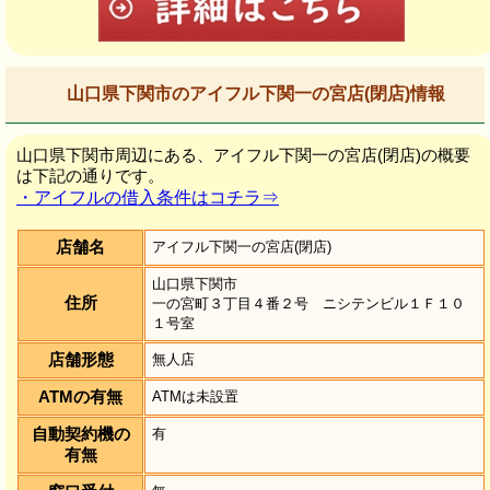
山口県下関市のアイフル下関一の宮店(閉店)情報
山口県下関市周辺にある、アイフル下関一の宮店(閉店)の概要
は下記の通りです。
・アイフルの借入条件はコチラ⇒
店舗名
アイフル下関一の宮店(閉店)
山口県下関市
住所
一の宮町３丁目４番２号 ニシテンビル１Ｆ１０
１号室
店舗形態
無人店
ATMの有無
ATMは未設置
自動契約機の
有
有無