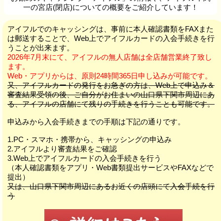
一の宮店(閉店)についての概要をご紹介しています！
アイフルでのキャッシングは、事前に本人確認書類をFAXまた
は郵送することで、Web上でアイフルカードの入会手続きを行
うことが出来ます。
2026年7月末にて、アイフルの無人店舗は全店舗営業終了致し
ます。
Web・アプリからは、原則24時間365日申し込みが可能です。
又、アイフルカードの発行をお急ぎの方は、Web上で申込み＆
審査結果受領の後、ご自分がお住まいの山口県下関市周辺にあ
る、アイフルの店舗にて残りの手続きを行うことも可能です。
申込みから入会手続きまでの手順は下記の通りです。
1.PC・スマホ・携帯から、キャッシングの申込み
2.アイフルより審査結果をご確認
3.Web上でアイフルカードの入会手続きを行う
（本人確認書類をアプリ・Web書類提出サービスやFAXなどで
提出）
又は、山口県下関市周辺にあるお近くの店頭にて入会手続を行
う