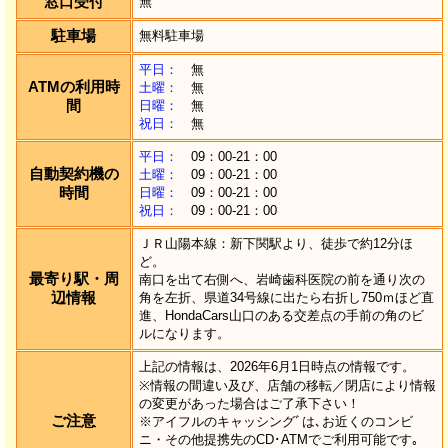
窓口受付
無
駐車場
無料駐車場
平日：
無
ATMの利用時
土曜：
無
間
日曜：
無
祝日：
無
平日：
09：00-21：00
自動契約機の
土曜：
09：00-21：00
時間
日曜：
09：00-21：00
祝日：
09：00-21：00
ＪＲ山陽本線：新下関駅より、徒歩で約12分ほ
ど。
最寄り駅・周
南口を出て右側へ、岩崎歯科医院の前を通り次の
辺情報
角を左折、県道34号線に出たら右折し750ｍほど直
進、HondaCars山口のある交差点の手前の角のビ
ルになります。
上記の情報は、2026年6月1日時点の情報です。
※情報の間違い及び、店舗の移転／閉店により情報
の変更があった場合はご了承下さい！
ご注意
※アイフルのキャッシングﾞは､お近くのコンビ
ニ・その他提携先のCD･ATMでご利用可能です｡