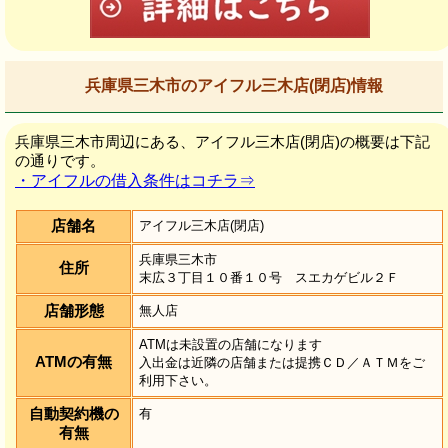
兵庫県三木市のアイフル三木店(閉店)情報
兵庫県三木市周辺にある、アイフル三木店(閉店)の概要は下記
の通りです。
・アイフルの借入条件はコチラ⇒
店舗名
アイフル三木店(閉店)
兵庫県三木市
住所
末広３丁目１０番１０号 スエカゲビル２Ｆ
店舗形態
無人店
ATMは未設置の店舗になります
ATMの有無
入出金は近隣の店舗または提携ＣＤ／ＡＴＭをご
利用下さい。
自動契約機の
有
有無