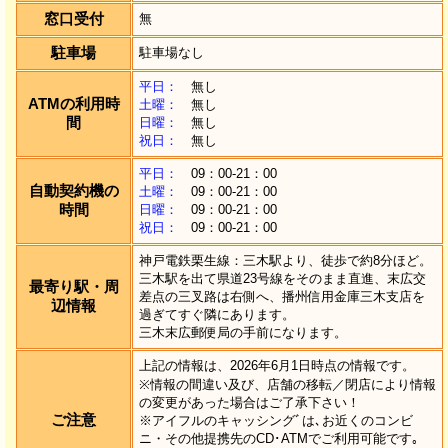
窓口受付
無
駐車場
駐車場なし
平日：
無し
ATMの利用時
土曜：
無し
間
日曜：
無し
祝日：
無し
平日：
09：00-21：00
自動契約機の
土曜：
09：00-21：00
時間
日曜：
09：00-21：00
祝日：
09：00-21：00
神戸電鉄栗生線：三木駅より、徒歩で約8分ほど。
三木駅を出て県道23号線をそのまま直進、末広交
最寄り駅・周
差点の三叉路は右側へ、播州信用金庫三木支店を
辺情報
過ぎてすぐ隣にあります。
三木末広郵便局の手前になります。
上記の情報は、2026年6月1日時点の情報です。
※情報の間違い及び、店舗の移転／閉店により情報
の変更があった場合はご了承下さい！
ご注意
※アイフルのキャッシングﾞは､お近くのコンビ
ニ・その他提携先のCD･ATMでご利用可能です｡