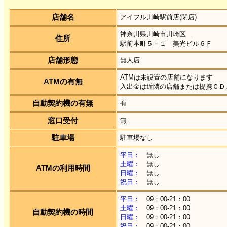
店舗名
アイフル川崎駅前店(閉店)
神奈川県川崎市川崎区
住所
駅前本町５－１ 美光ビル６Ｆ
店舗形態
無人店
ATMは未設置の店舗になります
ATMの有無
入出金は近隣の店舗または提携ＣＤ
自動契約機の有無
有
窓口受付
無
駐車場
駐車場なし
平日：
無し
土曜：
無し
ATMの利用時間
日曜：
無し
祝日：
無し
平日：
09：00-21：00
土曜：
09：00-21：00
自動契約機の時間
日曜：
09：00-21：00
祝日：
09：00-21：00