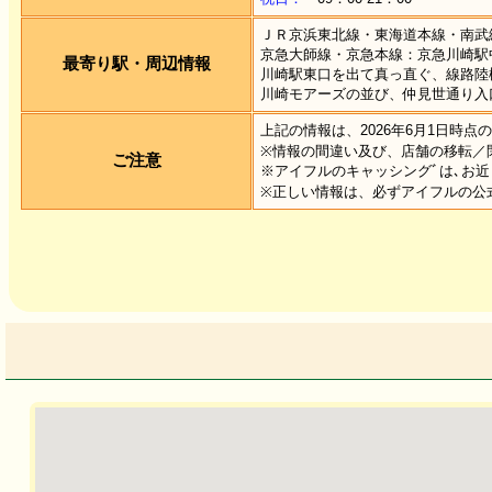
ＪＲ京浜東北線・東海道本線・南武
京急大師線・京急本線：京急川崎駅
最寄り駅・周辺情報
川崎駅東口を出て真っ直ぐ、線路陸
川崎モアーズの並び、仲見世通り入
上記の情報は、2026年6月1日時点
※情報の間違い及び、店舗の移転／
ご注意
※アイフルのキャッシングﾞは､お近
※正しい情報は、必ずアイフルの公