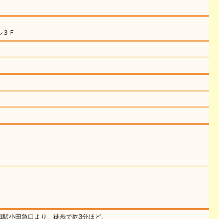
ル３Ｆ
和駅小田急口より、徒歩で約3分ほど。