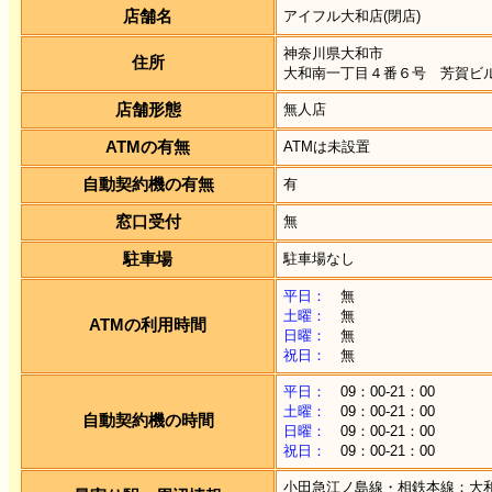
店舗名
アイフル大和店(閉店)
神奈川県大和市
住所
大和南一丁目４番６号 芳賀ビ
店舗形態
無人店
ATMの有無
ATMは未設置
自動契約機の有無
有
窓口受付
無
駐車場
駐車場なし
平日：
無
土曜：
無
ATMの利用時間
日曜：
無
祝日：
無
平日：
09：00-21：00
土曜：
09：00-21：00
自動契約機の時間
日曜：
09：00-21：00
祝日：
09：00-21：00
小田急江ノ島線・相鉄本線：大